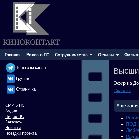
Главная
Видео о ПС
Сотрудничество
Отзывы
Фильм
Телеграм-канал
Высши
Группа
Эфир на До
Cтраничка
Скачать
СМИ о ПС
Еще запис
Аудио
Видео ПС
Радио
Заказать
ПОД С
Новости
Любов
Поездки проекта
Радио