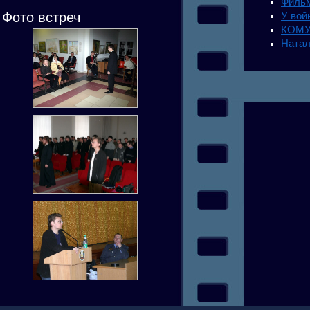
Фильм
Фото встреч
У вой
КОМУ
Ната