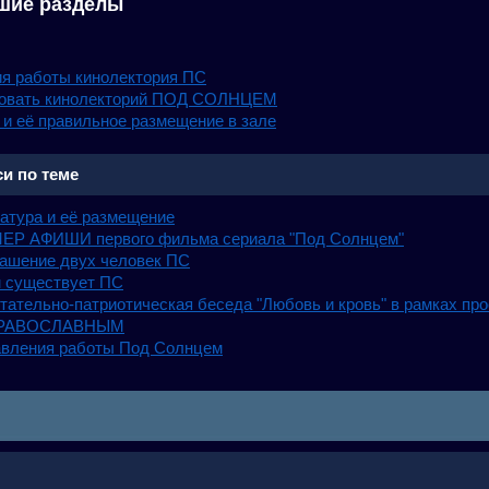
шие разделы
я работы кинолектория ПС
зовать кинолекторий ПОД СОЛНЦЕМ
 и её правильное размещение в зале
и по теме
атура и её размещение
ЕР АФИШИ первого фильма сериала "Под Солнцем"
ашение двух человек ПС
 существует ПС
тательно-патриотическая беседа "Любовь и кровь" в рамках 
РАВОСЛАВНЫМ
вления работы Под Солнцем