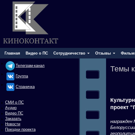
Главная
Видео о ПС
Сотрудничество
Отзывы
Фильм
Телеграм-канал
Темы к
Группа
Cтраничка
Культур
СМИ о ПС
проект 
Аудио
Видео ПС
Заказать
награжден 
Новости
Белоруссии
Поездки проекта
геополитик