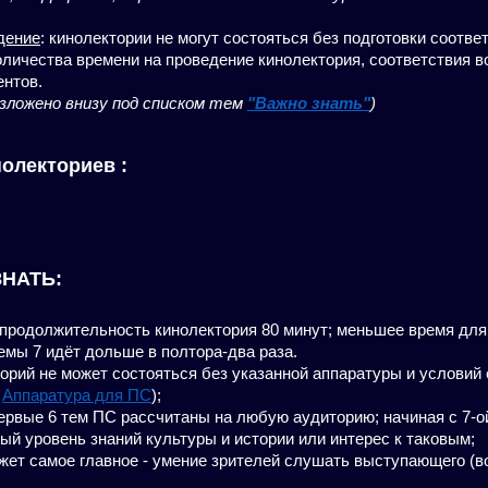
дение
: кинолектории не могут состояться без подготовки соотв
оличества времени на проведение кинолектория, соответствия в
ентов.
изложено внизу под списком тем
"Важно знать"
)
олекториев :
НАТЬ:
продолжительность кинолектория 80 минут; меньшее время для 
емы 7 идёт дольше в полтора-два раза.
орий не может состояться без указанной аппаратуры и условий
л
Аппаратура для ПС
);
ервые 6 тем ПС рассчитаны на любую аудиторию; начиная с 7-
ый уровень знаний культуры и истории или интерес к таковым;
жет самое главное - умение зрителей слушать выступающего (в