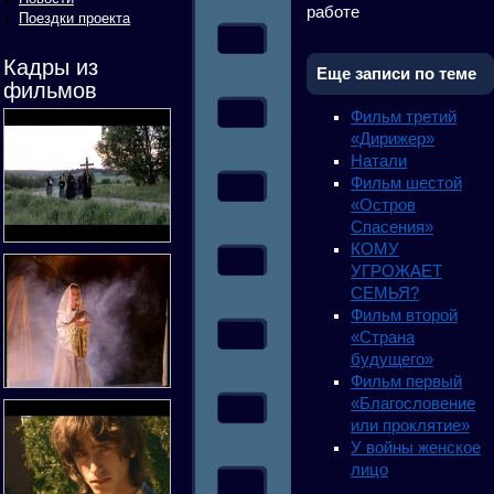
работе
Поездки проекта
Кадры из
Еще записи по теме
фильмов
Фильм третий
«Дирижер»
Натали
Фильм шестой
«Остров
Спасения»
КОМУ
УГРОЖАЕТ
СЕМЬЯ?
Фильм второй
«Страна
будущего»
Фильм первый
«Благословение
или проклятие»
У войны женское
лицо