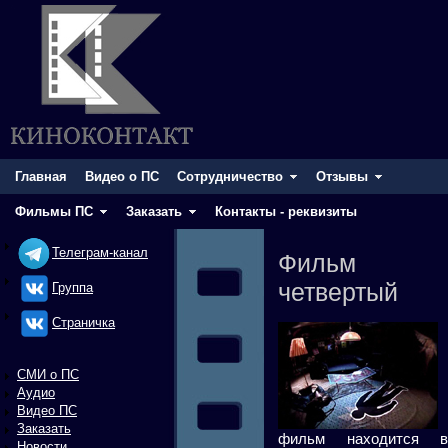
Главная
Видео о ПС
Сотрудничество
Отзывы
Фильмы ПС
Заказать
Контакты - реквизиты
Телеграм-канал
Фильм
четвертый
Группа
Cтраничка
СМИ о ПС
Аудио
Видео ПС
Заказать
фильм находится в
Новости