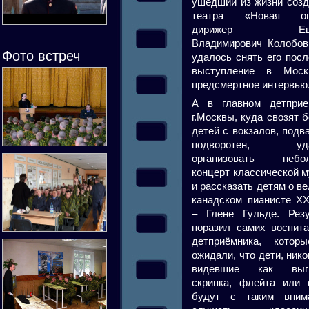
ушедший из жизни созд
театра «Новая опе
дирижер Евге
Владимирович Колобов
Фото встреч
удалось снять его пос
выступление в Мос
предсмертное интервью
А в главном детприе
г.Москвы, куда свозят 
детей с вокзалов, подв
подворотен, уда
организовать небо
концерт классической 
и рассказать детям о в
канадском пианисте XX
– Глене Гульде. Резу
поразил самих воспита
детприёмника, котор
ожидали, что дети, нико
видевшие как выгл
скрипка, флейта или ф
будут с таким вним