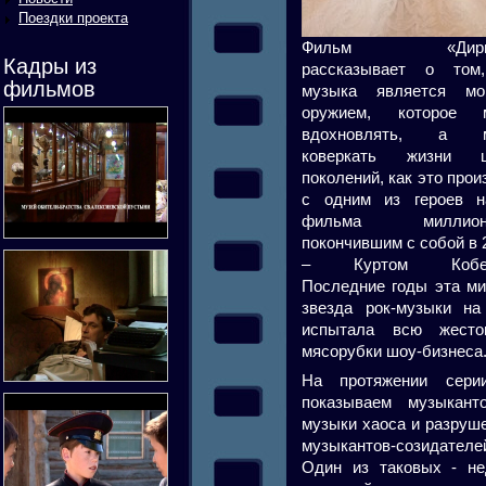
Поездки проекта
Фильм «Дириж
Кадры из
рассказывает о том
фильмов
музыка является м
оружием, которое 
вдохновлять, а м
коверкать жизни ц
поколений, как это про
с одним из героев н
фильма миллионе
покончившим с собой в 
– Куртом Кобей
Последние годы эта ми
звезда рок-музыки на
испытала всю жесто
мясорубки шоу-бизнеса
На протяжении сер
показываем музыкант
музыки хаоса и разруш
музыкантов-созидателе
Один из таковых - не