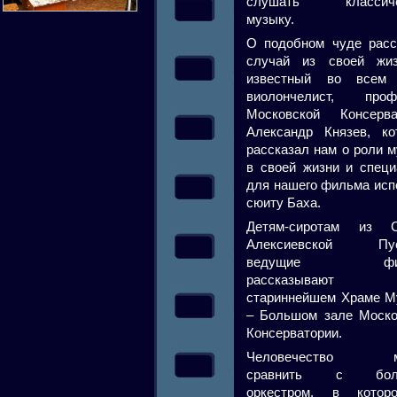
слушать классиче
музыку.
О подобном чуде расс
случай из своей жи
известный во всем
виолончелист, проф
Московской Консерва
Александр Князев, ко
рассказал нам о роли 
в своей жизни и специ
для нашего фильма исп
сюиту Баха.
Детям-сиротам из С
Алексиевской Пус
ведущие фил
рассказываю
стариннейшем Храме М
– Большом зале Моско
Консерватории.
Человечество м
сравнить с бол
оркестром, в кото